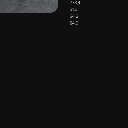
773,4
31,6
34,2
84,6