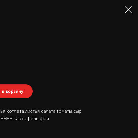
 в корзину
ья котлета,листья салата,томаты,сыр
ПЕНЬЕ,картофель фри