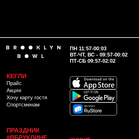
ПТ-СБ 09:57-02:02
КЕГЛИ
Прайс
Акции
Хочу карту гостя
Спортсменам
ПРАЗДНИК
#ВБРУКЛИНЕ
КУХНЯ
Детский ДР
Меню
Взрослый ДР
Предзаказ
Корпоратив
Выпускной
Сертификаты
ДОПОЛНИТЕЛЬНО
О НАС
Схема зала
Контакты
Фотоотчет
Вопросы и ответы
Нам доверяют
О нас
BrooklynBook
Франшиза
+7 (846) 255-10-14
Вакансии
Согласие на обработку
Команда