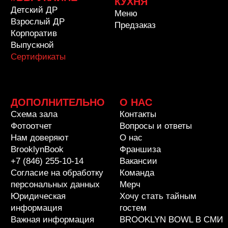
персональных данных
Мерч
Юридическая
Хочу стать тайным
информация
гостем
Важная информация
BROOKLYN BOWL В СМИ
Все права защищены
© 2016-2026
ООО "Кегли кухня рок-н-ролл"
Артём Рахмеев, основатель
rakhmeev@brooklynbowl.ru